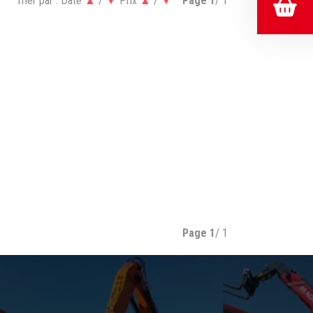
Trier par :
Date
▲
/
▼
Prix
▲
/
▼
Page
1
/ 1
Page
1
/ 1