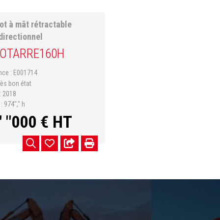
ot à mât rétractable
directionnel
OTA
RRE160H
ence
E001714
rès bon état
2018
s
974"," h
" "000
€
HT