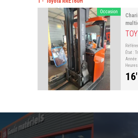
1
Toyota RRE160H
Occasion
Chari
multi
TOY
Référ
État
T
Année
Heure
16