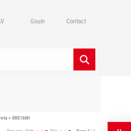
AV
Gouin
Contact
yota
RRE160H