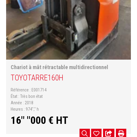
Chariot à mât rétractable multidirectionnel
TOYOTA
RRE160H
Référence
E001714
État
Très bon état
Année
2018
Heures
974"," h
16" "000
€
HT