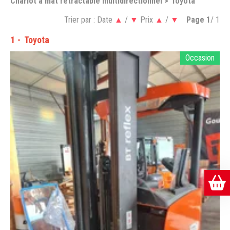
Chariot à mât rétractable multidirectionnel
Toyota
Trier par :
Date
▲
/
▼
Prix
▲
/
▼
Page
1
/ 1
1
Toyota
Occasion