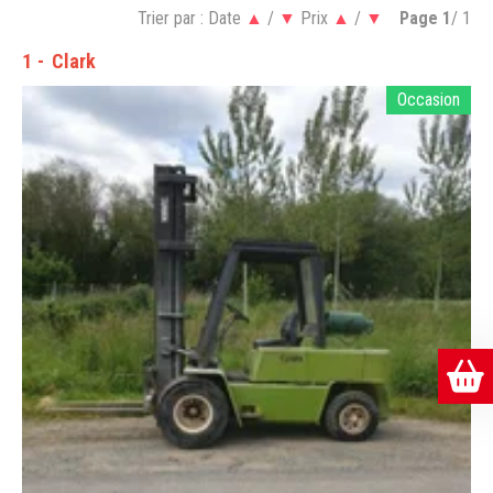
Trier par :
Date
▲
/
▼
Prix
▲
/
▼
Page
1
/ 1
1
Clark
Occasion