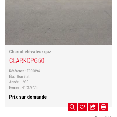
Chariot élévateur gaz
CLARK
CPG50
Référence
E000894
État
Bon état
Année
1990
Heures
4" "379"," h
Prix sur demande