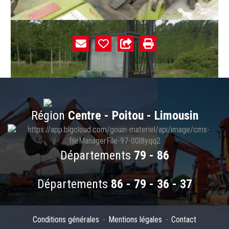
Hauteur de mât abaissé
3" "000"," mm
Nombre de roues
4
Région
Centre - Poitou - Limousin
Départements
79 - 86
Départements
86 - 79 - 36 - 37
Conditions générales
Mentions légales
Contact