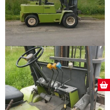
Prix sur demande
Chariot élévateur gaz
Clark
CPG50
#E000894
Caractéristiques
Marque
Clark
Modèle
CPG50
Référence
E000894
Année
1990
Énergie
Gaz
Hauteur de levée
4","6 m
Capacité de levage
5" "000"," kg
Heures
4" "379"," h
Type de mât
Duplex
État
Bon état
Numéro de parc
C309