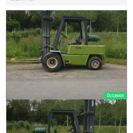
Occasion
CLARK
CPG50
Ref.
E000894