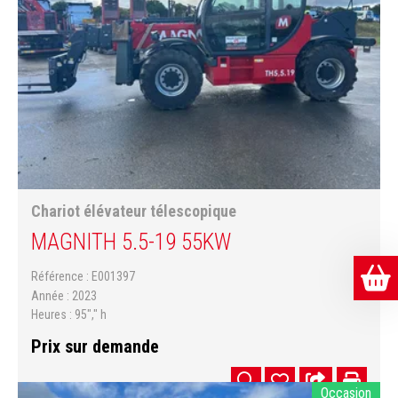
Chariot élévateur télescopique
MAGNI
TH 5.5-19 55KW
Référence
E001397
Année
2023
Heures
95"," h
Prix sur demande
Occasion