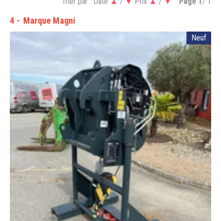
Trier par :
Date
▲
/
▼
Prix
▲
/
▼
Page
1
/ 1
4
Marque Magni
Neuf