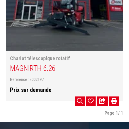
Chariot télescopique rotatif
MAGNI
RTH 6.26
Référence
E002197
Prix sur demande
Page
1
/ 1