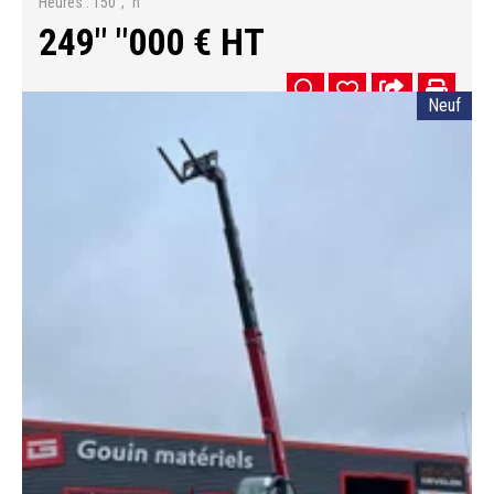
Heures
150"," h
249" "000
€
HT
Neuf