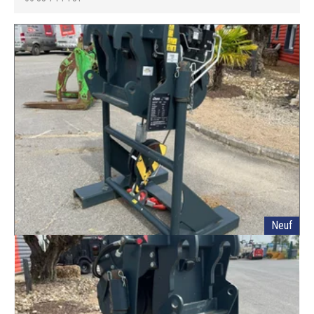
Neuf
MAGNI
W6I
Ref.
E002340