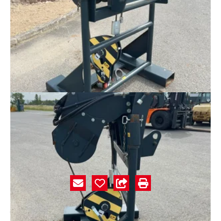
Prix sur demande
Unknown range 702
Magni
W6I
#E002340
Caractéristiques
Marque
Magni
Modèle
W6I
Référence
E002340
Numéro de série
AC025847
Année
2023
Énergie
Nc
Numéro de parc
T01
Capacité : 6 tonnes