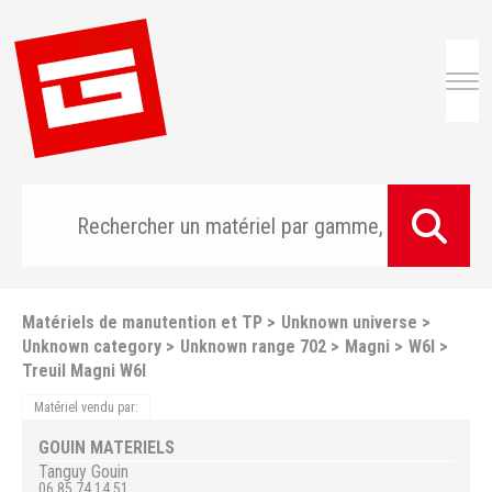
Togg
Matériels de manutention et TP
Unknown universe
Unknown category
Unknown range 702
Magni
W6I
Treuil Magni W6I
Matériel vendu par:
GOUIN MATERIELS
Tanguy
Gouin
06 85 74 14 51