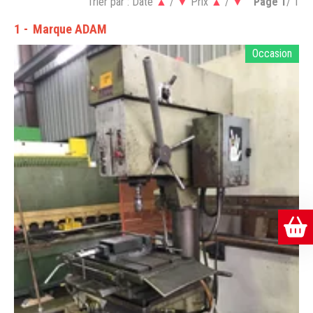
Trier par :
Date
▲
/
▼
Prix
▲
/
▼
Page
1
/ 1
1
Marque ADAM
Occasion