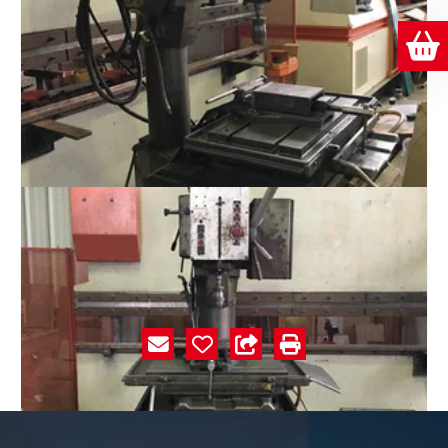
Prix sur demande
Perceuse à colonne
ADAM
MC50FAS
#E002089
Caractéristiques
Marque
ADAM
Modèle
MC50FAS
Référence
E002089
Année approximative
2000
État
Bon état
Numéro de parc
PC224