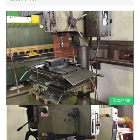
Occasion
ADAM
MC50FAS
Ref.
E002089