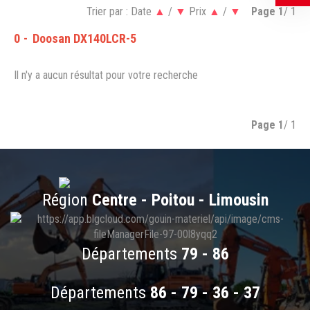
Trier par :
Date
▲
/
▼
Prix
▲
/
▼
Page
1
/ 1
0
Doosan DX140LCR-5
Il n'y a aucun résultat pour votre recherche
Page
1
/ 1
Région
Centre - Poitou - Limousin
Départements
79 - 86
Départements
86 - 79 - 36 - 37