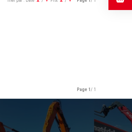
Trier par :
Date
▲
/
▼
Prix
▲
/
▼
Page
1
/ 1
Page
1
/ 1