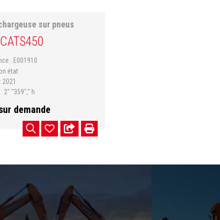
chargeuse sur pneus
CAT
S450
ence
E001910
on état
2021
s
2" "359"," h
 sur demande