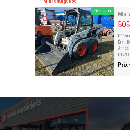
1
Mini chargeuse
Occasion
Mini 
BOB
Référ
État
B
Année
Heure
Prix