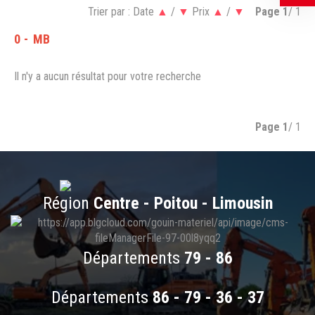
Trier par :
Date
▲
/
▼
Prix
▲
/
▼
Page
1
/ 1
0
MB
Il n'y a aucun résultat pour votre recherche
Page
1
/ 1
Région
Centre - Poitou - Limousin
Départements
79 - 86
Départements
86 - 79 - 36 - 37