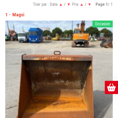
Trier par :
Date
▲
/
▼
Prix
▲
/
▼
Page
1
/ 1
1
Magsi
Occasion