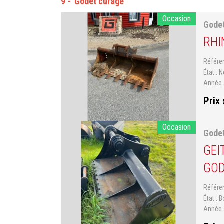
9
Godet curage
Occasion
Gode
RHI
Référ
État
N
Année 
Prix
Occasion
Gode
GEI
GOD
Référ
État
B
Année 