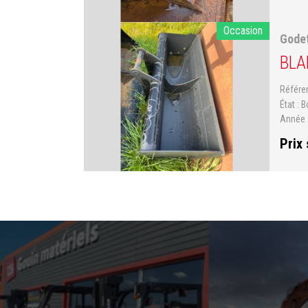
Occasion
Gode
BL
Référ
État
B
Année
Prix