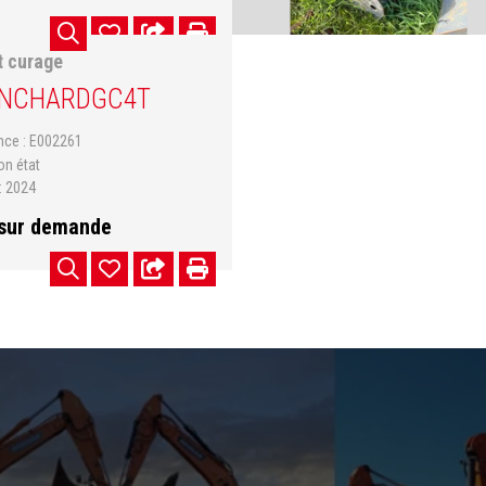
t curage
ANCHARD
GC4T
ence
E002261
on état
2024
 sur demande