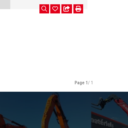
Page
1
/ 1