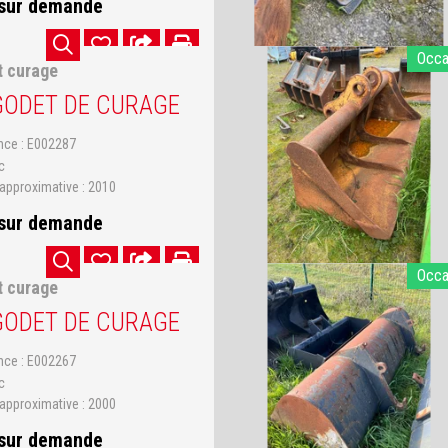
 sur demande
Occ
t curage
GODET DE CURAGE
ence
E002287
c
approximative
2010
 sur demande
Occ
t curage
GODET DE CURAGE
ence
E002267
c
approximative
2000
 sur demande