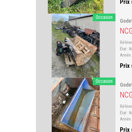
Prix
Occasion
Gode
NC
Référ
État
N
Année 
Prix
Occasion
Gode
NC
Référ
État
N
Année 
Prix