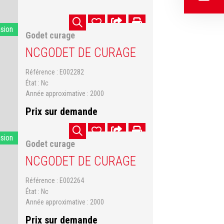
asion
Godet curage
NC
GODET DE CURAGE
Référence
E002282
État
Nc
Année approximative
2000
Prix sur demande
asion
Godet curage
NC
GODET DE CURAGE
Référence
E002264
État
Nc
Année approximative
2000
Prix sur demande