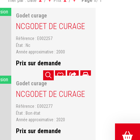
Trier par :
Date
▲
/
▼
Prix
▲
/
▼
Page
1
/ 1
asion
Godet curage
NC
GODET DE CURAGE
Référence
E002257
État
Nc
Année approximative
2000
Prix sur demande
asion
Godet curage
NC
GODET DE CURAGE
Référence
E002277
État
Bon état
Année approximative
2020
Prix sur demande