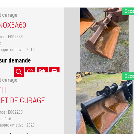
Occ
t curage
NOX
5A60
ence
E002343
c
approximative
2010
 sur demande
Occ
t curage
TH
ET DE CURAGE
ence
E002260
on état
approximative
2020