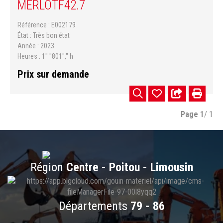
MERLO
TF42.7
Référence
E002179
État
Très bon état
Année
2023
Heures
1" "801"," h
Prix sur demande
Page
1
/ 1
Région
Centre - Poitou - Limousin
Départements
79 - 86