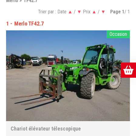
Merlo
TF42.7
Trier par :
Date
▲
/
▼
Prix
▲
/
▼
Page
1
/ 1
1
Merlo TF42.7
Occasion
Chariot élévateur télescopique