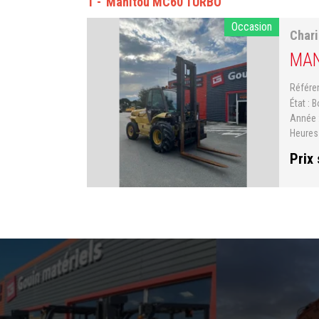
1
Manitou MC60 TURBO
Occasion
Chari
MAN
Référ
État
B
Année
Heure
Prix