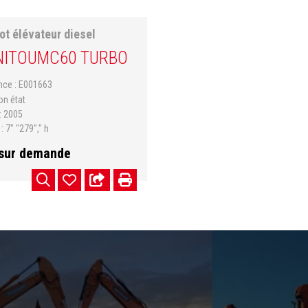
ot élévateur diesel
ITOU
MC60 TURBO
ence
E001663
on état
2005
s
7" "279"," h
 sur demande