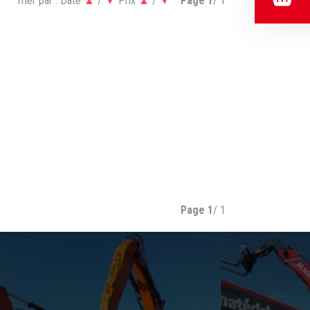
Trier par :
Date
▲
/
▼
Prix
▲
/
▼
Page
1
/ 1
Page
1
/ 1