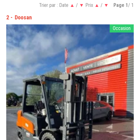
Trier par :
Date
▲
/
▼
Prix
▲
/
▼
Page
1
/ 1
2
Doosan
Occasion