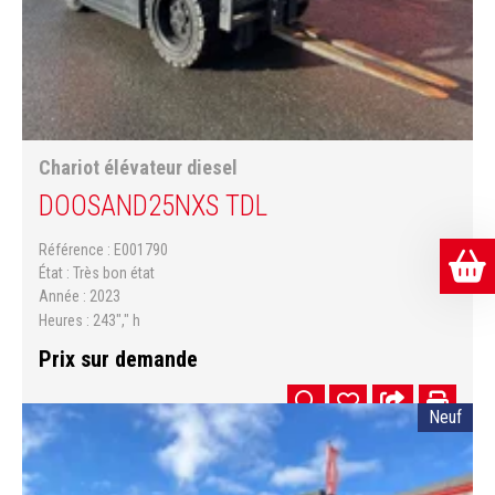
Chariot élévateur diesel
DOOSAN
D25NXS TDL
Référence
E001790
État
Très bon état
Année
2023
Heures
243"," h
Prix sur demande
Neuf