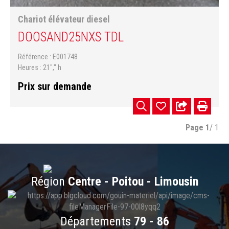
Chariot élévateur diesel
DOOSAN
D25NXS TDL
Référence
E001748
Heures
21"," h
Prix sur demande
Page
1
/ 1
Région
Centre - Poitou - Limousin
Départements
79 - 86