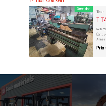
1
Titan 80 ALBERT
Occasion
Tour
TIT
Référ
État
B
Année 
Prix