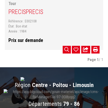
Tour
PRECIS
PRECIS
Référence
E002108
État
Bon état
Année
1984
Prix sur demande
Page
1
/ 1
Région
Centre - Poitou - Limousin
Départements
79 - 86