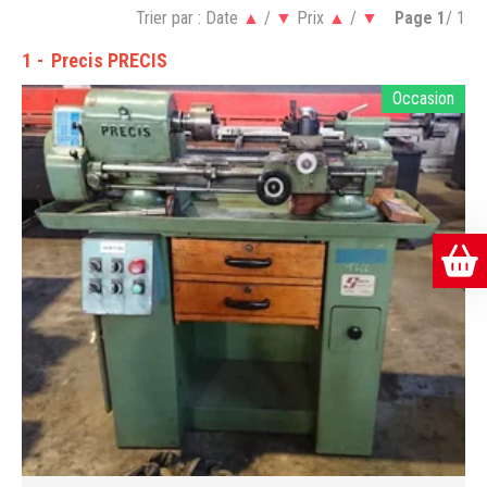
Trier par :
Date
▲
/
▼
Prix
▲
/
▼
Page
1
/ 1
1
Precis PRECIS
Occasion