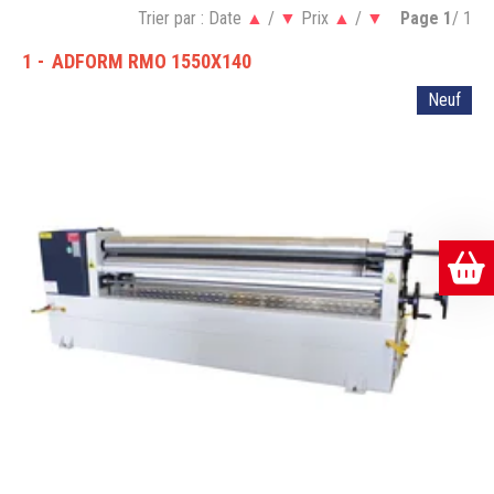
Trier par :
Date
▲
/
▼
Prix
▲
/
▼
Page
1
/ 1
1
ADFORM RMO 1550X140
Neuf