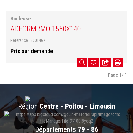
Rouleuse
ADFORM
RMO 1550X140
Référence
E001467
Prix sur demande
Page
1
/ 1
Région
Centre - Poitou - Limousin
Départements
79 - 86