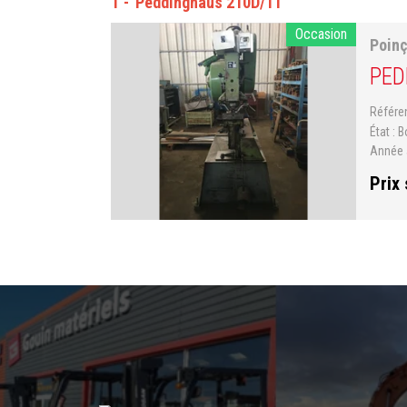
1
Peddinghaus 210D/11
Occasion
Poin
PED
Référ
État
B
Année 
Prix