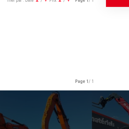
Trier par :
Date
▲
/
▼
Prix
▲
/
▼
Page
1
/ 1
Page
1
/ 1