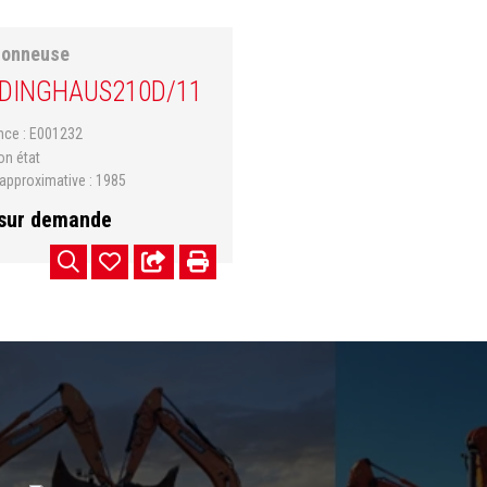
çonneuse
DINGHAUS
210D/11
ence
E001232
on état
approximative
1985
 sur demande