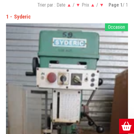
Trier par :
Date
▲
/
▼
Prix
▲
/
▼
Page
1
/ 1
1
Syderic
Occasion