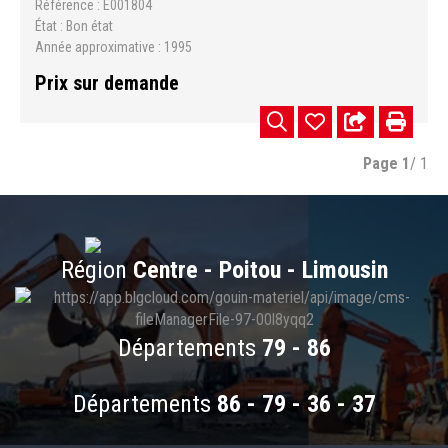
Référence
E001804
État
Bon état
Année approximative
1995
Prix sur demande
Page
1
/ 1
Région
Centre - Poitou - Limousin
Départements
79 - 86
Départements
86 - 79 - 36 - 37