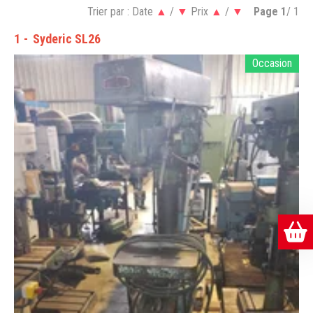
Trier par :
Date
▲
/
▼
Prix
▲
/
▼
Page
1
/ 1
1
Syderic SL26
Occasion