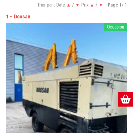
Trier par :
Date
▲
/
▼
Prix
▲
/
▼
Page
1
/ 1
1
Doosan
Occasion