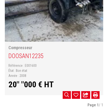
Compresseur
DOOSAN
12235
Référence
E001600
État
Bon état
Année
2008
20" "000
€
HT
Page
1
/ 1