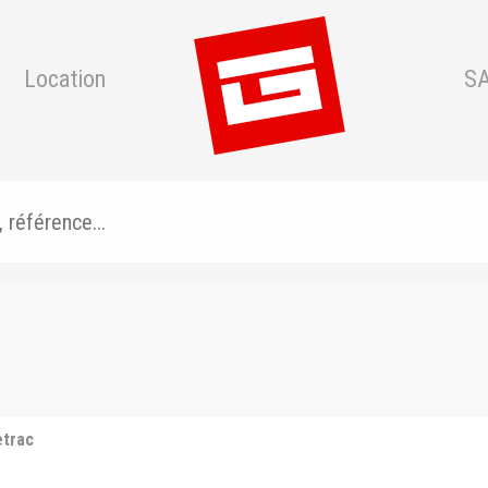
Location
S
etrac