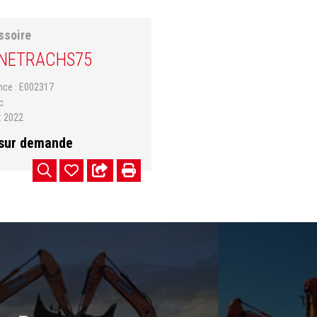
ssoire
NETRAC
HS75
ence
E002317
c
2022
 sur demande