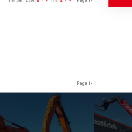
Trier par :
Date
▲
/
▼
Prix
▲
/
▼
Page
1
/ 1
Page
1
/ 1