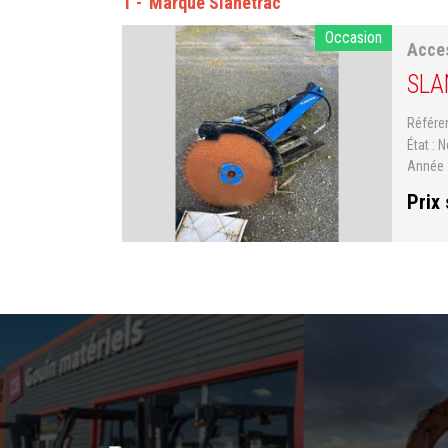
1
Marque Slanetrac
Occasion
Acce
SLA
Référ
État
N
Année
Prix