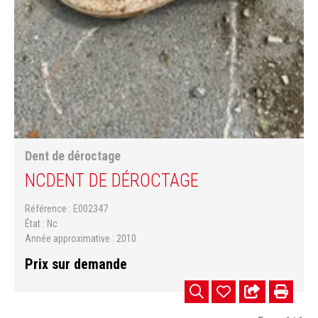
Dent de déroctage
NC
DENT DE DÉROCTAGE
Référence
E002347
État
Nc
Année approximative
2010
Prix sur demande