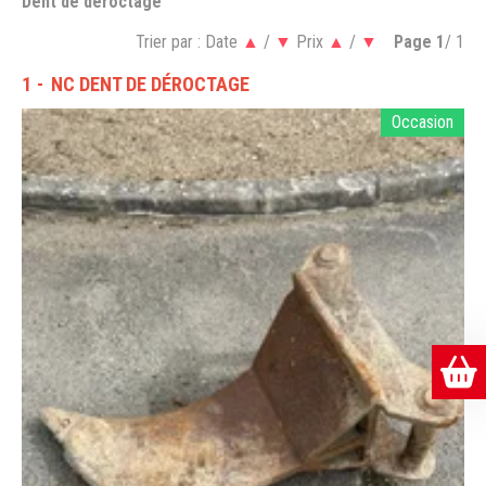
Dent de déroctage
Trier par :
Date
▲
/
▼
Prix
▲
/
▼
Page
1
/ 1
1
NC DENT DE DÉROCTAGE
Occasion