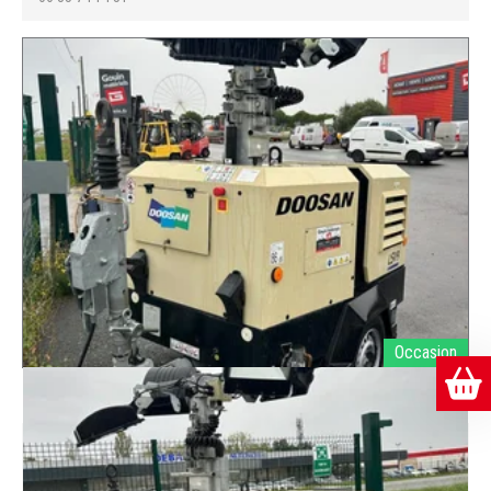
Occasion
DOOSAN
LSV9
Ref.
E002078