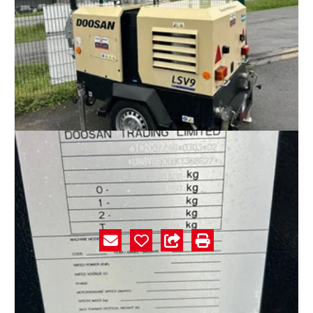
10" "500
€
HT
Unknown range 857
Doosan
LSV9
#E002078
Caractéristiques
Marque
Doosan
Modèle
LSV9
Référence
E002078
Numéro de série
368627
Année
2020
État
Neuf défraîchi
74 HEURES