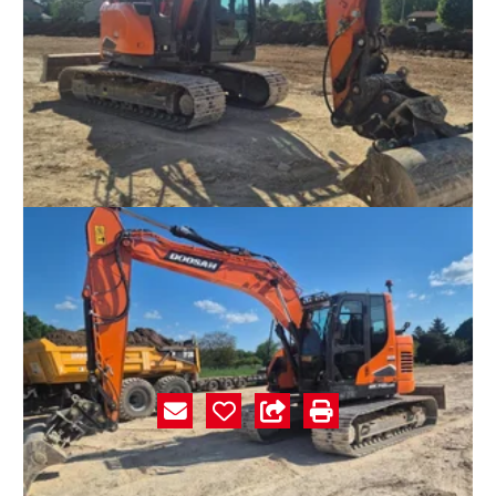
Prix sur demande
Pelle sur chenilles
Doosan
DX140LCR-7
#E002201
Caractéristiques
Marque
Doosan
Modèle
DX140LCR-7
Référence
E002201
Année
2022
Énergie
Nc
Heures
1" "200"," h
État
Bon état
LAME TUILE DE 700MM