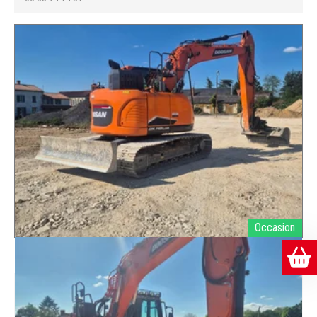
Occasion
DOOSAN
DX140LCR-7
Ref.
E002201