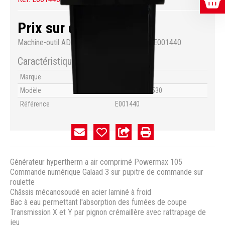
Prix sur demande
Machine-outil
ADFORM
ALPHACUT 1530
#E001440
Caractéristiques
Marque
ADFORM
Modèle
ALPHACUT 1530
Référence
E001440
Générateur hypertherm a air comprimé Powermax 105
Commande numérique Galaad 3 sur pupitre de commande sur
roulette
Châssis mécanosoudé en acier laminé à froid
Bac à eau permettant l'absorption des fumées de coupe
Transmission X et Y par pignon crémaillère avec rattrapage de
jeu