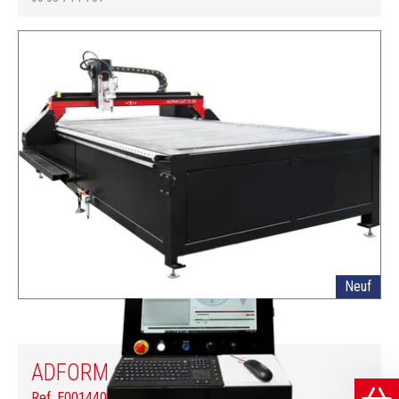
Neuf
ADFORM
ALPHACUT 1530
Ref.
E001440